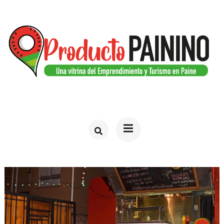
Saltar
al
contenido
(presiona
la
tecla
PRODUCTO PAININO
Web del turismo en Paine
Intro)