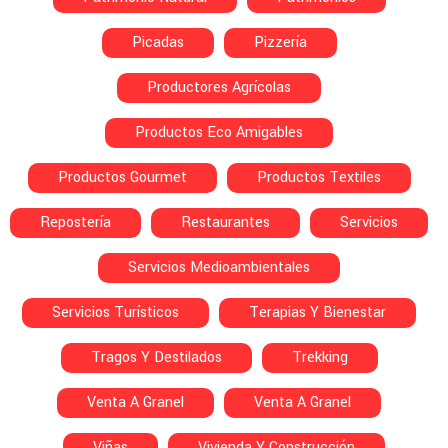
Picadas
Pizzería
Productores Agrícolas
Productos Eco Amigables
Productos Gourmet
Productos Textiles
Repostería
Restaurantes
Servicios
Servicios Medioambientales
Servicios Turísticos
Terapias Y Bienestar
Tragos Y Destilados
Trekking
Venta A Granel
Venta A Granel
Viñas
Vivienda Y Construcción