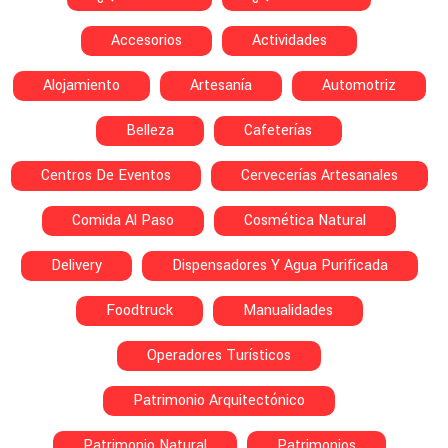
Accesorios
Actividades
Alojamiento
Artesanía
Automotriz
Belleza
Cafeterías
Centros De Eventos
Cervecerías Artesanales
Comida Al Paso
Cosmética Natural
Delivery
Dispensadores Y Agua Purificada
Foodtruck
Manualidades
Operadores Turísticos
Patrimonio Arquitectónico
Patrimonio Natural
Patrimonios