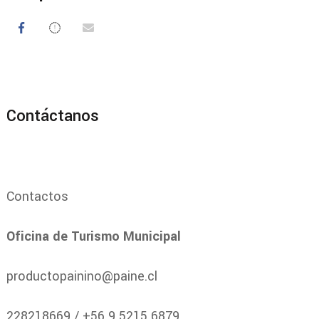
Contáctanos
Contactos
Oficina de Turismo Municipal
productopainino@paine.cl
228218669 / +56 9 5215 6879