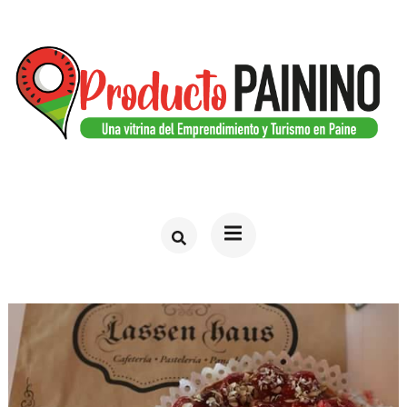
Saltar
al
contenido
(presiona
la
tecla
PRODUCTO PAININO
Web del turismo en Paine
Intro)