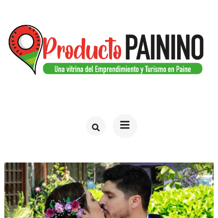
Saltar
al
contenido
(presiona
la
tecla
PRODUCTO PAININO
Web del turismo en Paine
Intro)