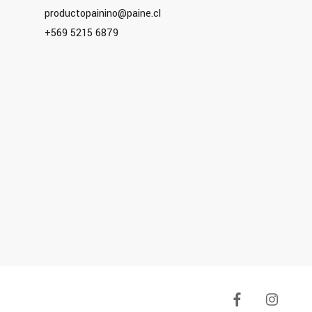
productopainino@paine.cl
+569 5215 6879