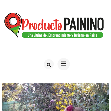
Saltar
al
contenido
(presiona
la
tecla
PRODUCTO PAININO
Web del turismo en Paine
Intro)