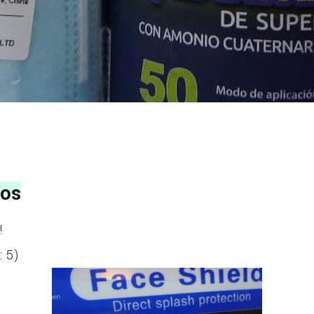
ios
!
:
5
)