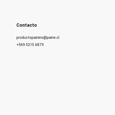
Contacto
productopainino@paine.cl
+569 5215 6879