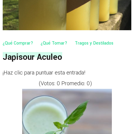
¿Qué Comprar?
¿Qué Tomar?
Tragos y Destilados
Japisour Aculeo
¡Haz clic para puntuar esta entrada!
(Votos:
0
Promedio:
0
)