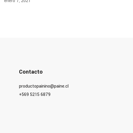
enero 7, 2021
Contacto
productopainino@paine.cl
+569 5215 6879