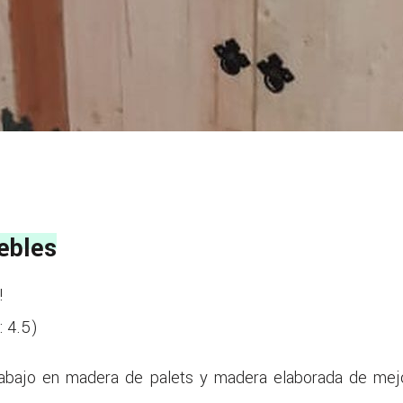
ebles
!
:
4.5
)
trabajo en madera de palets y madera elaborada de mejo