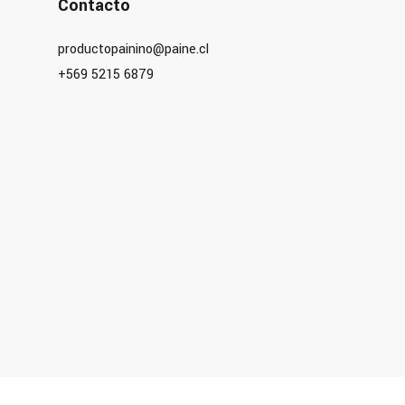
Contacto
productopainino@paine.cl
+569 5215 6879