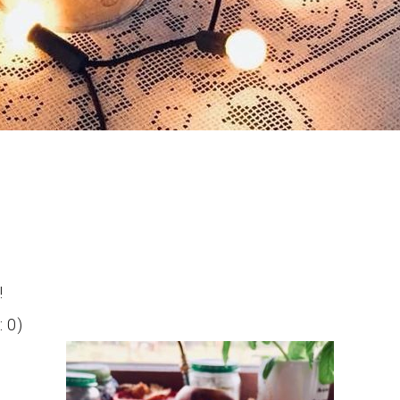
!
:
0
)