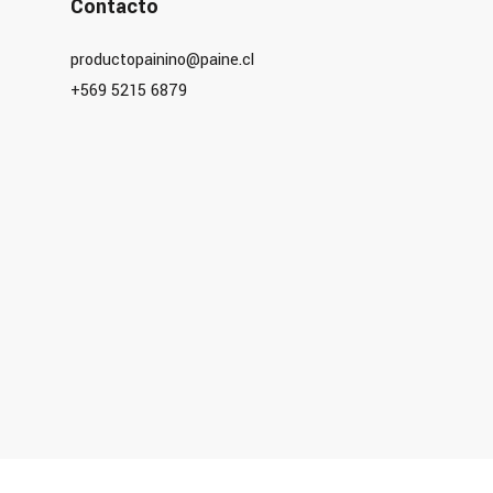
Contacto
productopainino@paine.cl
+569 5215 6879