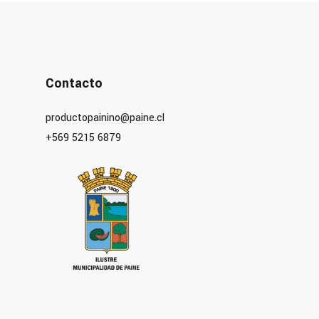
Contacto
productopainino@paine.cl
+569 5215 6879