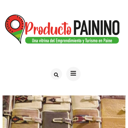
Saltar
al
contenido
(presiona
la
tecla
PRODUCTO PAININO
Web del turismo en Paine
Intro)