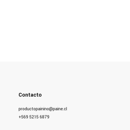
Contacto
productopainino@paine.cl
+569 5215 6879