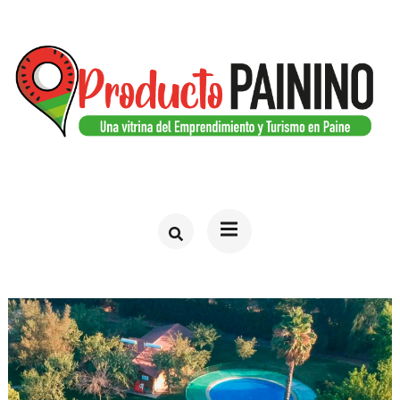
Saltar
al
contenido
(presiona
la
tecla
PRODUCTO PAININO
Web del turismo en Paine
Intro)