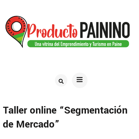
Saltar
al
contenido
(presiona
la
tecla
PRODUCTO PAININO
Web del turismo en Paine
Intro)
Taller online “Segmentación
de Mercado”