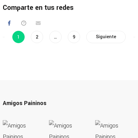
Comparte en tus redes
Navegación
Página
Página
Página
Siguiente
1
2
…
9
de
entradas
Amigos Paininos