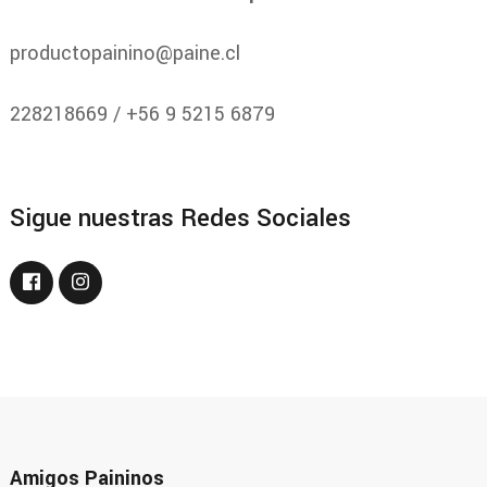
productopainino@paine.cl
228218669 / +56 9 5215 6879
Sigue nuestras Redes Sociales
Amigos Paininos