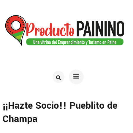
Saltar
al
contenido
(presiona
la
tecla
PRODUCTO PAININO
Web del turismo en Paine
Intro)
¡¡Hazte Socio!! Pueblito de
Champa