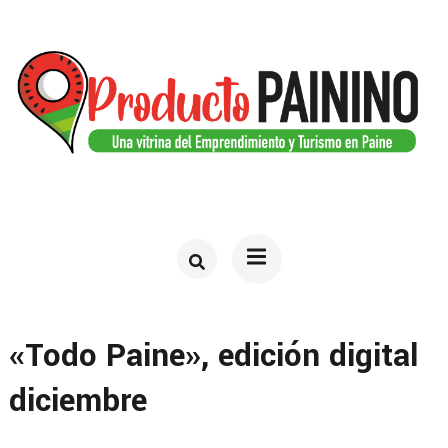
Saltar
al
contenido
(presiona
la
tecla
PRODUCTO PAININO
Web del turismo en Paine
Intro)
«Todo Paine», edición digital
diciembre