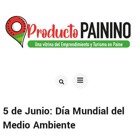
Saltar
al
contenido
(presiona
la
tecla
PRODUCTO PAININO
Web del turismo en Paine
Intro)
5 de Junio: Día Mundial del
Medio Ambiente